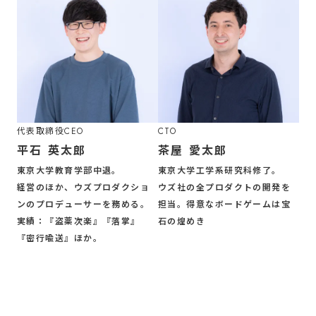
代表取締役CEO
CTO
平石 英太郎
茶屋 愛太郎
東京大学教育学部中退。
東京大学工学系研究科修了。
経営のほか、ウズプロダクショ
ウズ社の全プロダクトの開発を
ンのプロデューサーを務める。
担当。得意なボードゲームは宝
実績：『盗薬次楽』『落掌』
石の煌めき
『密行喩送』ほか。